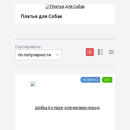
Платья для Собак
Сортировать:
по популярности
сначала дешёвые
сначала дорогие
НОВИНКА
ХИТ