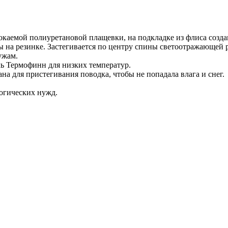
каемой полиуретановой плащевки, на подкладке из флиса созда
ы на резинке. Застегивается по центру спины светоотражающей
ужам.
ь Термофинн для низких температур.
а для пристегивания поводка, чтобы не попадала влага и снег.
огических нужд.