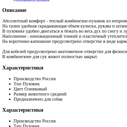
Описание
Абсолютный комфорт - теплый комбинезон-пуховик из непромо
На талии удобная скрадывающая объем кулиска, рукава и штан
В пуховике удобно двигаться и бежать во весь дух по снегу и л
Наполнение - инновационный тонкий и пластичный утеплител
На воротнике-капюшоне предусмотрено отверстие в виде карман
Для кобелей предусмотрено анатомичное отверстие для физиол
В комбинезоне для сук живот полностью закрыт.
Характеристики
Производство
Россия
Тип
Пуховик
Цвет
Оливковый
Размер животного
средний
Предназначено для
собак
Характеристики
Производство
Россия
Тип
Пуховик