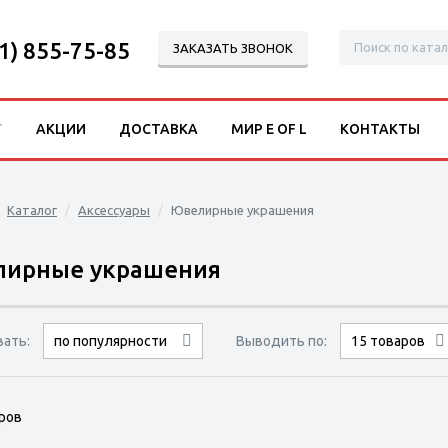
1) 855-75-85
ЗАКАЗАТЬ ЗВОНОК
Г
АКЦИИ
ДОСТАВКА
МИР E OF L
КОНТАКТЫ
Каталог
Аксессуары
Ювелирные украшения
ирные украшения
вать:
Выводить по:
по популярности
9 товаров
15 товаров
сначала дешёвые
сначала дорогие
30 товаров
ров