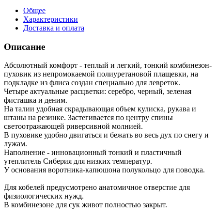
Общее
Характеристики
Доставка и оплата
Описание
Абсолютный комфорт - теплый и легкий, тонкий комбинезон-
пуховик из непромокаемой полиуретановой плащевки, на
подкладке из флиса создан специально для левреток.
Четыре актуальные расцветки: серебро, черный, зеленая
фисташка и деним.
На талии удобная скрадывающая объем кулиска, рукава и
штаны на резинке. Застегивается по центру спины
светоотражающей риверсивной молнией.
В пуховике удобно двигаться и бежать во весь дух по снегу и
лужам.
Наполнение - инновационный тонкий и пластичный
утеплитель Сиберия для низких температур.
У основания воротника-капюшона полукольцо для поводка.
Для кобелей предусмотрено анатомичное отверстие для
физиологических нужд.
В комбинезоне для сук живот полностью закрыт.