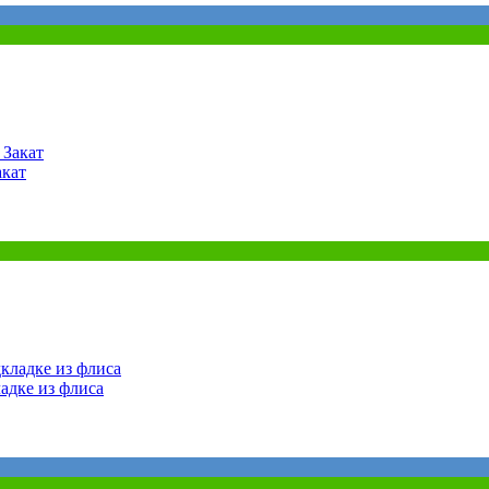
акат
адке из флиса