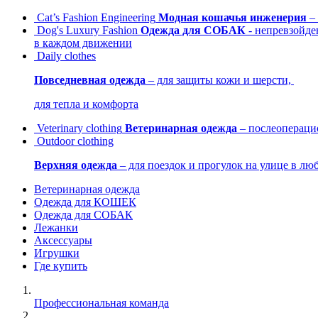
Cat’s Fashion Engineering
Модная кошачья инженерия
– 
Dog's Luxury Fashion
Одежда для СОБАК
- непревзойде
в каждом движении
Daily clothes
Повседневная одежда
– для защиты кожи и шерсти,
для тепла и комфорта
Veterinary clothing
Ветеринарная одежда
– послеопераци
Outdoor clothing
Верхняя одежда
– для поездок и прогулок на улице в лю
Ветеринарная одежда
Одежда для КОШЕК
Одежда для СОБАК
Лежанки
Аксессуары
Игрушки
Где купить
Профессиональная команда