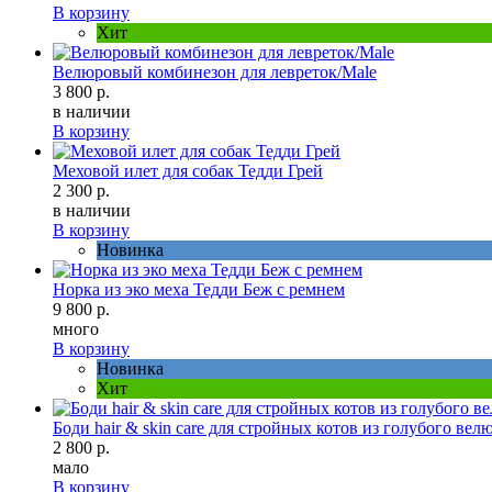
В корзину
Хит
Велюровый комбинезон для левреток/Male
3 800 р.
в наличии
В корзину
Меховой илет для собак Тедди Грей
2 300 р.
в наличии
В корзину
Новинка
Норка из эко меха Тедди Беж с ремнем
9 800 р.
много
В корзину
Новинка
Хит
Боди hair & skin care для стройных котов из голубого вел
2 800 р.
мало
В корзину