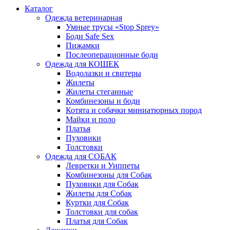
Каталог
Одежда ветеринарная
Умные трусы «Stop Sprey»
Боди Safe Sex
Пижамки
Послеоперационные боди
Одежда для КОШЕК
Водолазки и свитеры
Жилеты
Жилеты стеганные
Комбинезоны и боди
Котята и собачки миниатюрных пород
Майки и поло
Платья
Пуховики
Толстовки
Одежда для СОБАК
Левретки и Уиппеты
Комбинезоны для Собак
Пуховики для Собак
Жилеты для Собак
Куртки для Собак
Толстовки для собак
Платья для Собак